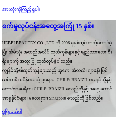
အားလုံးကိုကြည့်ရှုပါ။
စက်မှုလုပ်ငန်းအတွေ့အကြုံ 15 နှစ်။
HEBEI BEAUTEX CO..,LTD ကို 2006 ခုနှစ်တွင် တည်ထောင်ခဲ့
ပြီး အိမ်သုံး အထည်အလိပ် ထုတ်ကုန်များနှင့် ချည်သားလေး စီး
ရီးများကို အထူးပြု ထုတ်လုပ်ခဲ့ပါသည်။
ကျွန်ုပ်တို့၏ထုတ်ကုန်များသည် ယူကေ၊ အီတလီ၊ ဂျာမနီ၊ ပြင်
သစ်၊ ဂရိ၊ စပိန်စသည့် ဥရောပ၊ CHILE၊ BRAIZIL စသည်တို့နှင့်
တောင်အမေရိက၊ CHILE၊ BRAIZIL စသည်တို့နှင့် အရှေ့တောင်
အာရှနိုင်ငံများ၊ မလေးရှား၊ Singaport၊ စသည်တို့ဖြစ်သည်။
ပိုပြီးဖတ်ပါ