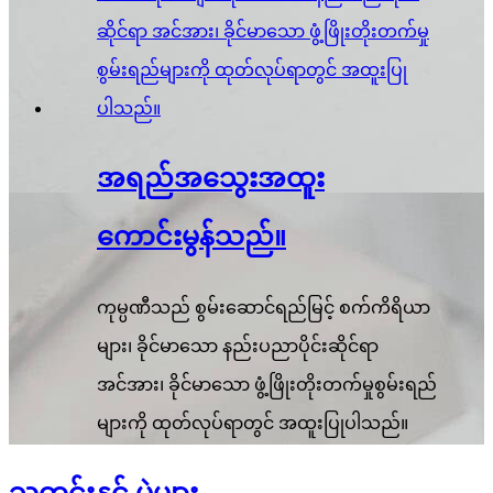
အရည်အသွေးအထူး
ကောင်းမွန်သည်။
ကုမ္ပဏီသည် စွမ်းဆောင်ရည်မြင့် စက်ကိရိယာ
များ၊ ခိုင်မာသော နည်းပညာပိုင်းဆိုင်ရာ
အင်အား၊ ခိုင်မာသော ဖွံ့ဖြိုးတိုးတက်မှုစွမ်းရည်
များကို ထုတ်လုပ်ရာတွင် အထူးပြုပါသည်။
သတင်းနှင့် ပွဲများ