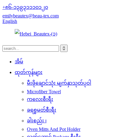
+၈၆-၁၃၉၃၁၁၁၀၁၂၀
emilybeautex@beau-tex.com
English
အိမ်
ထုတ်ကုန်များ
မီးဖိုချောင်သုံး မျက်နှာသုတ်ပုဝါ
Microfiber Towel
ကလေးစီးရီး
ခရစ္စမတ်စီးရီး
ခါးစည်း ၊
Oven Mitts And Pot Holder
လက်ဆောင် Package စီးရီး