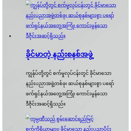
ခိုင်မာတဲ့ နည်းစနစ်အဖွဲ့
ကျွန်ုပ်တို့တွင် စက်မှုလုပ်ငန်းတွင် ခိုင်မာသော
နည်းပညာအဖွဲ့တစ်ခု၊ ဆယ်စုနှစ်များစွာ ပရော်
ဖက်ရှင်နယ်အတွေ့အကြုံ၊ ကောင်းမွန်သော
ဒီဇိုင်းအဆင့်ရှိသည်။