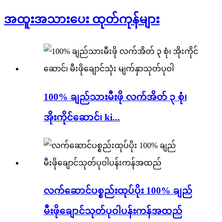
အထူးအသားပေး ထုတ်ကုန်များ
100% ချည်သားမီးဖို လက်အိတ် ၃ စုံ၊
အိုးကိုင်ဆောင်၊ ki...
လက်ဆောင်ပစ္စည်းထုပ်ပိုး 100% ချည်
မီးဖိုချောင်သုတ်ပုဝါပန်းကန်အထည်