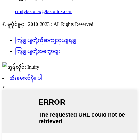
emilybeautex@beau-tex.com
© မူပိုင်ခွင့် - 2010-2023 : All Rights Reserved.
ကြှနျုပျတို့ကိုဆကျသှယျရနျ
ကြှနျုပျတို့အကွောငျး
အီးမေးလ်ပို။ ပါ
x