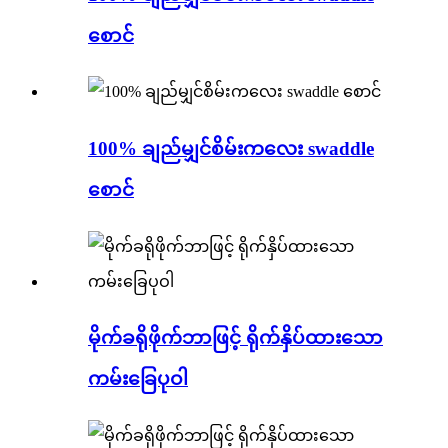
စောင်
100% ချည်မျှင်စိမ်းကလေး swaddle
စောင်
မိုက်ခရိုဖိုက်ဘာဖြင့် ရိုက်နှိပ်ထားသော
ကမ်းခြေပုဝါ