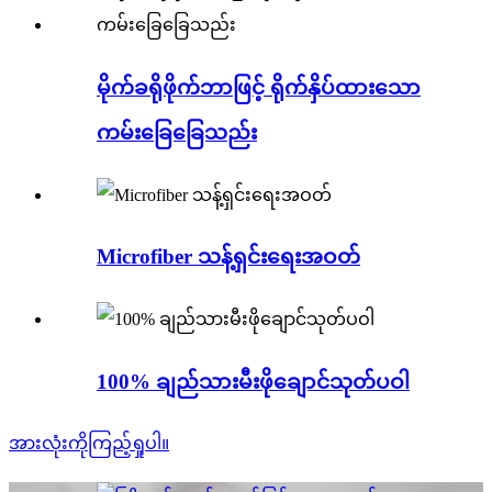
မိုက်ခရိုဖိုက်ဘာဖြင့် ရိုက်နှိပ်ထားသော
ကမ်းခြေခြေသည်း
Microfiber သန့်ရှင်းရေးအဝတ်
100% ချည်သားမီးဖိုချောင်သုတ်ပဝါ
အားလုံးကိုကြည့်ရှုပါ။