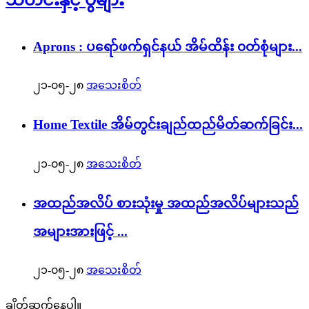
Aprons : ပရော်ဖက်ရှင်နယ် အိမ်ထိန်း ၀တ်စုံများ...
၂၁-၀၅-၂၈
အသေးစိတ်
Home Textile အိမ်တွင်းချည်ထည်မိတ်ဆက်ခြင်း...
၂၁-၀၅-၂၈
အသေးစိတ်
အထည်အလိပ် စားသုံးမှု အထည်အလိပ်များသည်
အများအားဖြင့် ...
၂၁-၀၅-၂၈
အသေးစိတ်
ချိတ်ဆက်နေပါ။