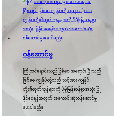
ဝန်ဆောင်မှု
ကြိုတင်ရောင်းသည်ဖြစ်စေ အရောင်းပြီးသည်
ဖြစ်စေ ကျွန်ုပ်တို့သည် သင့်အား ကျွန်ုပ်
တို့၏ထုတ်ကုန်များကို ပိုမိုမြန်ဆန်စွာအသုံးပြု
နိုင်စေရန်အတွက် အကောင်းဆုံးဝန်ဆောင်မှု
ပေးပါမည်။