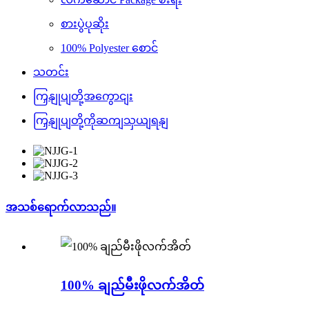
စားပွဲပုဆိုး
100% Polyester စောင်
သတင်း
ကြှနျုပျတို့အကွောငျး
ကြှနျုပျတို့ကိုဆကျသှယျရနျ
အသစ်ရောက်လာသည်။
100% ချည်မီးဖိုလက်အိတ်