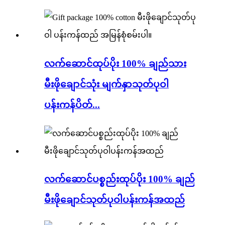
လက်ဆောင်ထုပ်ပိုး 100% ချည်သား
မီးဖိုချောင်သုံး မျက်နှာသုတ်ပုဝါ
ပန်းကန်ပိတ်...
လက်ဆောင်ပစ္စည်းထုပ်ပိုး 100% ချည်
မီးဖိုချောင်သုတ်ပုဝါပန်းကန်အထည်