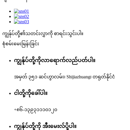
ကျွန်ုပ်တို့၏သတင်းလွှာကို စာရင်းသွင်းပါ။
စုံစမ်းမေးမြန်းခြင်း
ကျွန်ုပ်တို့ကိုလာရောက်လည်ပတ်ပါ။
အမှတ် ၃၅၁ ဆင်ဟွာလမ်း၊ Shijiazhuang၊ တရုတ်နိုင်ငံ
ငါတို့ကိုခေါ်ပါ။
+၈၆-၁၃၉၃၁၁၁၀၁၂၀
ကျွန်ုပ်တို့ကို အီးမေးလ်ပို့ပါ။