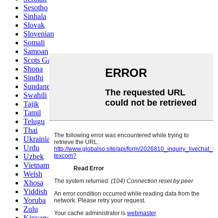
Sesotho
Sinhala
Slovak
Slovenian
Somali
Samoan
Scots Gaelic
Shona
Sindhi
Sundanese
Swahili
Tajik
Tamil
Telugu
Thai
Ukrainian
Urdu
Uzbek
Vietnamese
Welsh
Xhosa
Yiddish
Yoruba
Zulu
Kinyarwanda