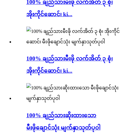
100% ချည်သားမီးဖို လက်အိတ် ၃ စုံ၊
အိုးကိုင်ဆောင်၊ ki...
100% ချည်သားမီးဖို လက်အိတ် ၃ စုံ၊
အိုးကိုင်ဆောင်၊ ki...
100% ချည်သားဆိုးထားသော
မီးဖိုချောင်သုံး မျက်နှာသုတ်ပုဝါ