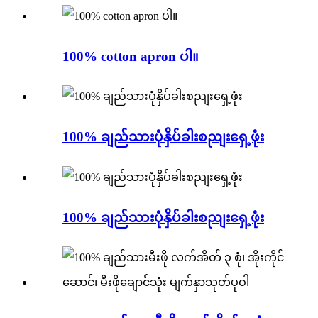
100% cotton apron ပါ။
100% ချည်သားပုံနှိပ်ခါးစညျးရှေ့ဖုံး
100% ချည်သားပုံနှိပ်ခါးစညျးရှေ့ဖုံး